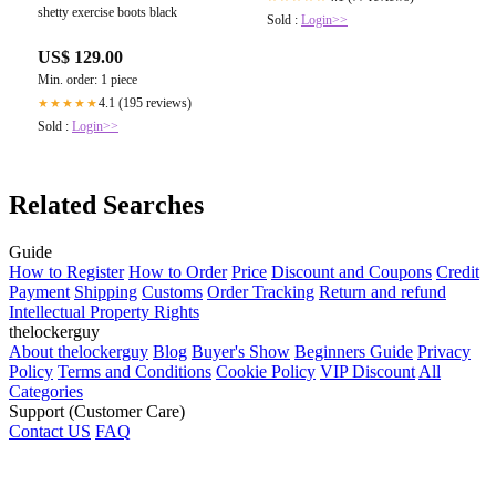
shetty exercise boots black
Sold :
Login>>
US$ 129.00
Min. order: 1 piece
4.1 (195 reviews)
★★★★★
Sold :
Login>>
Related Searches
Guide
How to Register
How to Order
Price
Discount and Coupons
Credit
Payment
Shipping
Customs
Order Tracking
Return and refund
Intellectual Property Rights
thelockerguy
About thelockerguy
Blog
Buyer's Show
Beginners Guide
Privacy
Policy
Terms and Conditions
Cookie Policy
VIP Discount
All
Categories
Support (Customer Care)
Contact US
FAQ