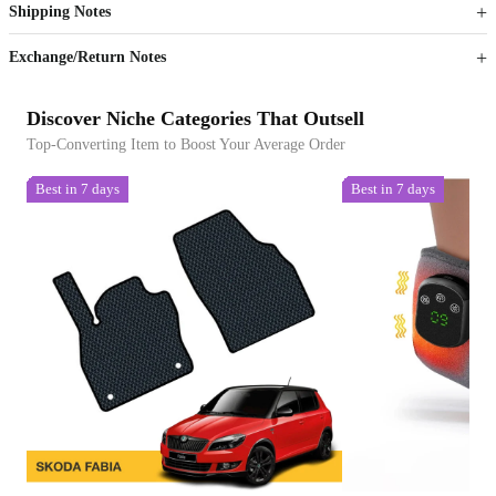
Shipping Notes
Sign up to your membership to get coupons up to
Opportunity to enjoy order discount up to 15% off
Exchange/Return Notes
Discover Niche Categories That Outsell
Top-Converting Item to Boost Your Average Order
Best in 7 days
Best in 7 days