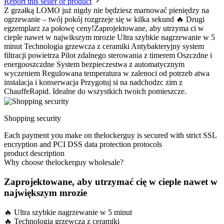
Report this seller or product
Z grzałką LOMO już nigdy nie będziesz marnować pieniędzy na
ogrzewanie – twój pokój rozgrzeje się w kilka sekund 🔥 Drugi
egzemplarz za połowę ceny!Zaprojektowane, aby utrzyma ci w
cieple nawet w najwikszym mrozie Ultra szybkie nagrzewanie w 5
minut Technologia grzewcza z ceramiki Antybakteryjny system
filtracji powietrza Pilot zdalnego sterowania z timerem Oszczdne i
energooszczdne System bezpieczestwa z automatycznym
wyczeniem Regulowana temperatura w zalenoci od potrzeb atwa
instalacja i konserwacja Przygotuj si na nadchodzc zim z
ChauffeRapid. Idealne do wszystkich twoich pomieszcze.
Shopping security
Each payment you make on thelockerguy is secured with strict SSL
encryption and PCI DSS data protection protocols
product description
Why choose thelockerguy wholesale?
Zaprojektowane, aby utrzymać cię w cieple nawet w
największym mrozie
🔥 Ultra szybkie nagrzewanie w 5 minut
🔥 Technologia grzewcza z ceramiki