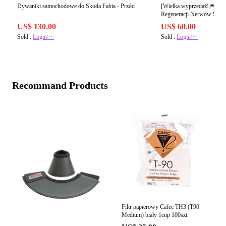
Dywaniki samochodowe do Skoda Fabia - Przód
[Wielka wyprzedaż!🎆]Pol
Regeneracji Nerwów Stóp 
nerwów w stopach ✨Drugi egzemplarz za połowę
US$ 130.00
US$ 60.00
ceny!
Sold :
Login>>
Sold :
Login>>
Recommand Products
Filtr papierowy Cafec TH3 (T90
Medium) biały 1cup 100szt.