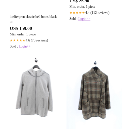
US$ 25.90
Min. order: 1 piece
4.4 (112 reviews)
★★★★★
kiefferpren classic bell boots black
Sold :
Login>>
m
US$ 159.00
Min. order: 1 piece
4.6 (73 reviews)
★★★★★
Sold :
Login>>