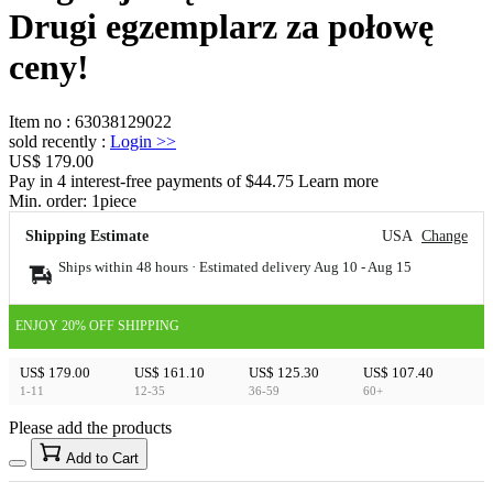
Drugi egzemplarz za połowę
ceny!
Item no
:
63038129022
sold recently
:
Login
>>
US$ 179.00
Pay in 4 interest-free payments of $44.75 Learn more
Min. order:
1
piece
Shipping Estimate
USA
Change
Ships within 48 hours · Estimated delivery
Aug 10
-
Aug 15
ENJOY 20% OFF SHIPPING
US$ 179.00
US$ 161.10
US$ 125.30
US$ 107.40
1-11
12-35
36-59
60+
Please add the products
15
40
Add to Cart
US$
%
Get now
Get now