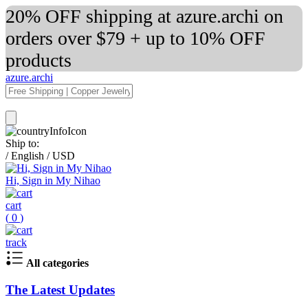
20% OFF shipping at azure.archi on
orders over $79 + up to 10% OFF
products
azure.archi
Ship to:
/
English
/
USD
Hi, Sign in My Nihao
cart
(
0
)
track
All categories
The Latest Updates