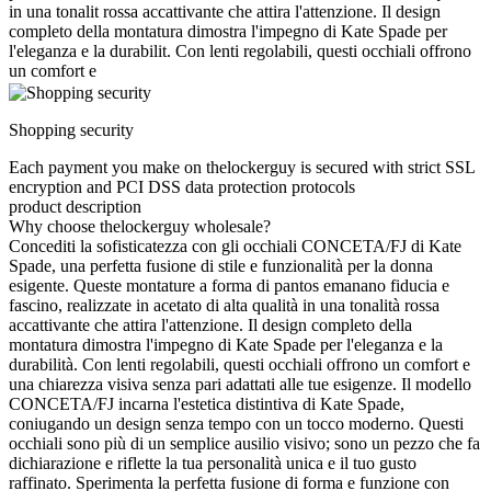
in una tonalit rossa accattivante che attira l'attenzione. Il design
completo della montatura dimostra l'impegno di Kate Spade per
l'eleganza e la durabilit. Con lenti regolabili, questi occhiali offrono
un comfort e
Shopping security
Each payment you make on thelockerguy is secured with strict SSL
encryption and PCI DSS data protection protocols
product description
Why choose thelockerguy wholesale?
Concediti la sofisticatezza con gli occhiali CONCETA/FJ di Kate
Spade, una perfetta fusione di stile e funzionalità per la donna
esigente. Queste montature a forma di pantos emanano fiducia e
fascino, realizzate in acetato di alta qualità in una tonalità rossa
accattivante che attira l'attenzione. Il design completo della
montatura dimostra l'impegno di Kate Spade per l'eleganza e la
durabilità. Con lenti regolabili, questi occhiali offrono un comfort e
una chiarezza visiva senza pari adattati alle tue esigenze. Il modello
CONCETA/FJ incarna l'estetica distintiva di Kate Spade,
coniugando un design senza tempo con un tocco moderno. Questi
occhiali sono più di un semplice ausilio visivo; sono un pezzo che fa
dichiarazione e riflette la tua personalità unica e il tuo gusto
raffinato. Sperimenta la perfetta fusione di forma e funzione con