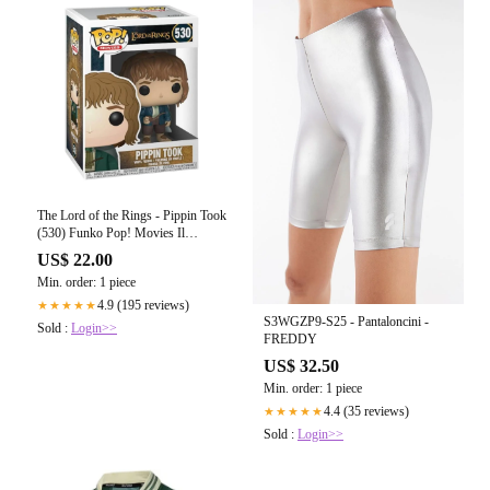
The Lord of the Rings - Pippin Took
(530) Funko Pop! Movies Il
Signore degli Anelli Peregrino Tuc
US$ 22.00
Vinyl Figure 9 cm
Min. order: 1 piece
4.9 (195 reviews)
★★★★★
S3WGZP9-S25 - Pantaloncini -
Sold :
Login>>
FREDDY
US$ 32.50
Min. order: 1 piece
4.4 (35 reviews)
★★★★★
Sold :
Login>>