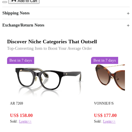
15
40
Add to Cart
US$
%
Get now
Get now
Shipping Notes
Sign up to your membership to get coupons up to
Opportunity to enjoy order discount up to 15% off
Exchange/Return Notes
Discover Niche Categories That Outsell
Top-Converting Item to Boost Your Average Order
Best in 7 days
Best in 7 days
AR 7269
VONNIE/F/S
US$ 158.00
US$ 177.00
Sold :
Login>>
Sold :
Login>>