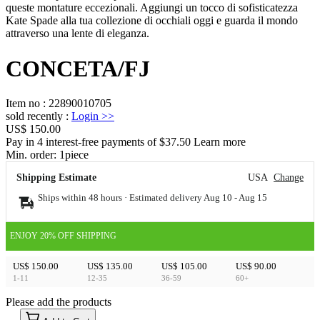
queste montature eccezionali. Aggiungi un tocco di sofisticatezza
Kate Spade alla tua collezione di occhiali oggi e guarda il mondo
attraverso una lente di eleganza.
CONCETA/FJ
Item no
:
22890010705
sold recently
:
Login
>>
US$ 150.00
Pay in 4 interest-free payments of $37.50 Learn more
Min. order:
1
piece
Shipping Estimate
USA
Change
Ships within 48 hours · Estimated delivery
Aug 10
-
Aug 15
ENJOY 20% OFF SHIPPING
US$ 150.00
US$ 135.00
US$ 105.00
US$ 90.00
1-11
12-35
36-59
60+
Please add the products