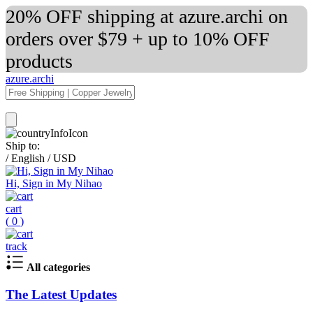
20% OFF shipping at azure.archi on
orders over $79 + up to 10% OFF
products
azure.archi
Ship to:
/
English
/
USD
Hi, Sign in My Nihao
cart
(
0
)
track
All categories
The Latest Updates