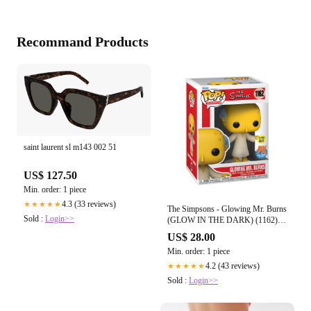
Recommand Products
saint laurent sl m143 002 51
US$ 127.50
Min. order: 1 piece
4.3 (33 reviews)
★★★★★
The Simpsons - Glowing Mr. Burns
Sold :
Login>>
(GLOW IN THE DARK) (1162)
PX Preview Exclusive Funko Pop!
US$ 28.00
Television Vinyl Figure 9 cm
Min. order: 1 piece
4.2 (43 reviews)
★★★★★
Sold :
Login>>