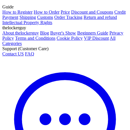
Guide
How to Register
How to Order
Price
Discount and Coupons
Credit
Payment
Shipping
Customs
Order Tracking
Return and refund
Intellectual Property Rights
thelockerguy
About thelockerguy
Blog
Buyer's Show
Beginners Guide
Privacy
Policy
Terms and Conditions
Cookie Policy
VIP Discount
All
Categories
Support (Customer Care)
Contact US
FAQ