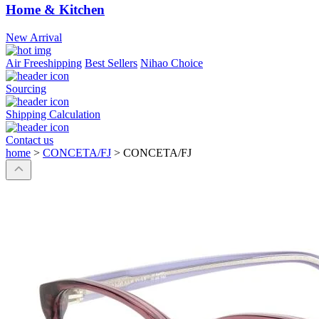
Home & Kitchen
New Arrival
Air Freeshipping
Best Sellers
Nihao Choice
Sourcing
Shipping Calculation
Contact us
home
>
CONCETA/FJ
>
CONCETA/FJ