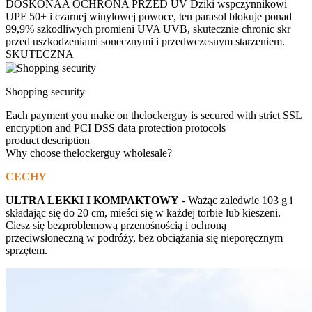
DOSKONAA OCHRONA PRZED UV Dziki wspczynnikowi
UPF 50+ i czarnej winylowej powoce, ten parasol blokuje ponad
99,9% szkodliwych promieni UVA UVB, skutecznie chronic skr
przed uszkodzeniami sonecznymi i przedwczesnym starzeniem.
SKUTECZNA
Shopping security
Each payment you make on thelockerguy is secured with strict SSL
encryption and PCI DSS data protection protocols
product description
Why choose thelockerguy wholesale?
CECHY
ULTRA LEKKI I KOMPAKTOWY
- Ważąc zaledwie 103 g i
składając się do 20 cm, mieści się w każdej torbie lub kieszeni.
Ciesz się bezproblemową przenośnością i ochroną
przeciwsłoneczną w podróży, bez obciążania się nieporęcznym
sprzętem.