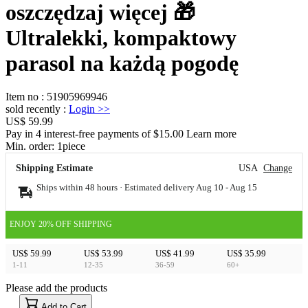
oszczędzaj więcej 🎁
Ultralekki, kompaktowy
parasol na każdą pogodę
Item no
:
51905969946
sold recently
:
Login
>>
US$ 59.99
Pay in 4 interest-free payments of $15.00 Learn more
Min. order:
1
piece
Shipping Estimate
USA
Change
Ships within 48 hours · Estimated delivery
Aug 10
-
Aug 15
ENJOY 20% OFF SHIPPING
US$ 59.99
US$ 53.99
US$ 41.99
US$ 35.99
1-11
12-35
36-59
60+
Please add the products
15
40
Add to Cart