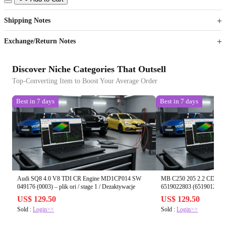
US$
%
Get now
Get now
Shipping Notes
Sign up to your membership to get coupons up to
Opportunity to enjoy order discount up to 15% off
Exchange/Return Notes
Discover Niche Categories That Outsell
Top-Converting Item to Boost Your Average Order
Best in 7 days
Best in 7 days
Audi SQ8 4.0 V8 TDI CR Engine MD1CP014 SW
MB C250 205 2.2 CDI R
049176 (0003) – plik ori / stage 1 / Dezaktywacje
6519022803 (6519012002 -
stage 1 / Dezaktywacje
US$ 129.50
US$ 129.50
Sold :
Login>>
Sold :
Login>>