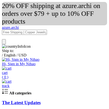
20% OFF shipping at azure.archi on
orders over $79 + up to 10% OFF
products
azure.archi
Ship to:
/
English
/
USD
Hi, Sign in My Nihao
cart
(
0
)
track
All categories
The Latest Updates