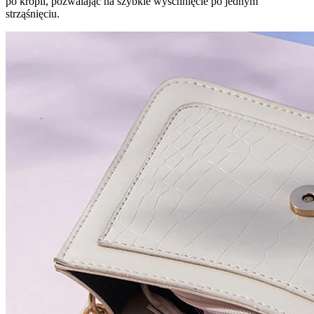
po kropli, pozwalając na szybkie wyschnięcie po jednym
strząśnięciu.