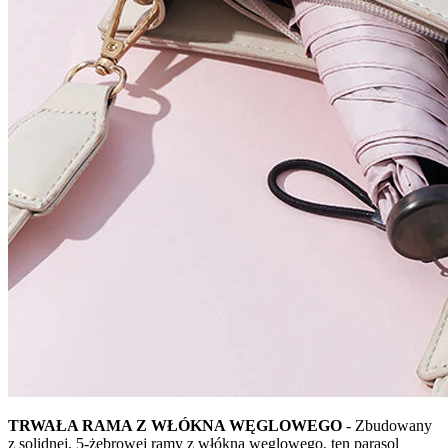
TRWAŁA RAMA Z WŁÓKNA WĘGLOWEGO
- Zbudowany
z solidnej, 5-żebrowej ramy z włókna węglowego, ten parasol