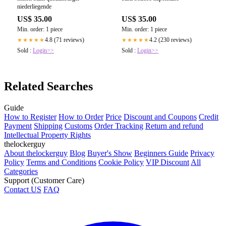
niederliegende
US$ 35.00
US$ 35.00
Min. order: 1 piece
Min. order: 1 piece
4.8 (71 reviews)
4.2 (230 reviews)
★★★★★
★★★★★
Sold :
Login>>
Sold :
Login>>
Related Searches
Guide
How to Register
How to Order
Price
Discount and Coupons
Credit
Payment
Shipping
Customs
Order Tracking
Return and refund
Intellectual Property Rights
thelockerguy
About thelockerguy
Blog
Buyer's Show
Beginners Guide
Privacy
Policy
Terms and Conditions
Cookie Policy
VIP Discount
All
Categories
Support (Customer Care)
Contact US
FAQ