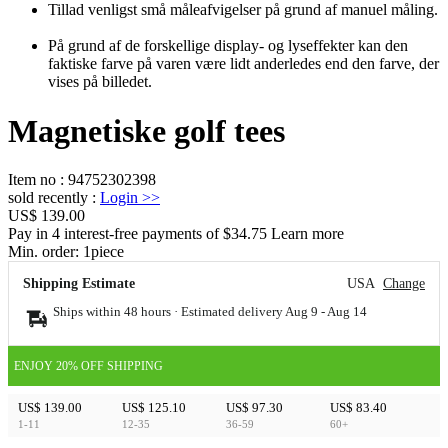
Tillad venligst små måleafvigelser på grund af manuel måling.
På grund af de forskellige display- og lyseffekter kan den
faktiske farve på varen være lidt anderledes end den farve, der
vises på billedet.
Magnetiske golf tees
Item no
:
94752302398
sold recently
:
Login
>>
US$ 139.00
Pay in 4 interest-free payments of $34.75 Learn more
Min. order:
1
piece
Shipping Estimate
USA
Change
Ships within 48 hours · Estimated delivery
Aug 9
-
Aug 14
ENJOY 20% OFF SHIPPING
US$ 139.00
US$ 125.10
US$ 97.30
US$ 83.40
1-11
12-35
36-59
60+