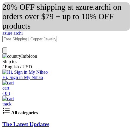
20% OFF shipping at azure.archi on
orders over $79 + up to 10% OFF
products
azure.archi
Ship to:
/
English
/
USD
Hi, Sign in My Nihao
cart
(
0
)
track
All categories
The Latest Updates