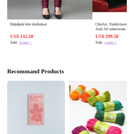
Højtaljede lette dunbukser
ClimAir, Vindafvisere til fo
Audi A6 sedan/avant 2004
US$ 132.50
US$ 299.50
Sold :
Login>>
Sold :
Login>>
Recommand Products