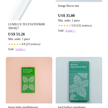
borage flower mix
US$ 35.00
Min. order: 1 piece
LUMILUX T8 LYSSTOFRØR
5.0 (132 reviews)
★★★★★
58W/827
Sold :
Login>>
US$ 51.26
Min. order: 1 piece
4.8 (23 reviews)
★★★★★
Sold :
Login>>
lemon balm quedlinburger
basil bolloso napoletano