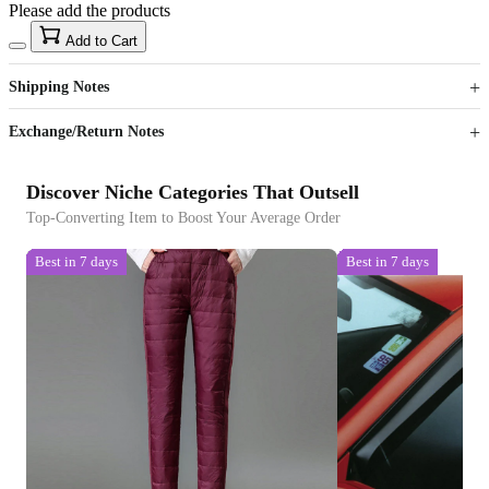
Please add the products
15
40
Add to Cart
US$
%
Get now
Get now
Shipping Notes
Sign up to your membership to get coupons up to
Opportunity to enjoy order discount up to 15% off
Exchange/Return Notes
Discover Niche Categories That Outsell
Top-Converting Item to Boost Your Average Order
Best in 7 days
Best in 7 days