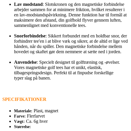
Lav modstand
: Slotskronen og den magnetiske forbindelse
arbejder sammen for at minimere friktion, hvilket resulterer i
en lav-modstandspåvirkning. Denne funktion har til formål at
maksimere den afstand, din golfbold flyver gennem luften,
sammenlignet med konventionelle tees.
Snorforbindelse
: Sikkert forbundet med en holdbar snor, der
forhindrer tee'en i at blive væk og sikrer, at de altid er lige ved
hånden, når du spiller. Den magnetiske forbindelse mellem
hovedet og skaftet gør dem nemmere at sætte ned i jorden.
Anvendelse
: Specielt designet til golftræning og -øvelser.
Vores magnetiske golf tees har et unikt, elastisk,
tilbagespringsdesign. Perfekt til at finpudse forskellige
typer slag på banen.
SPECIFIKATIONER
Plast
magnet
Materiale:
,
Flerfarvet
Farve:
Ca. 6g hver
Vægt:
Størrelse: