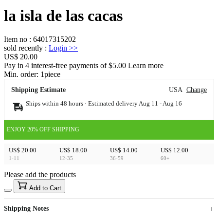
la isla de las cacas
Item no
:
64017315202
sold recently
:
Login
>>
US$ 20.00
Pay in 4 interest-free payments of $5.00 Learn more
Min. order:
1
piece
Shipping Estimate
USA
Change
Ships within 48 hours · Estimated delivery
Aug 11
-
Aug 16
ENJOY 20% OFF SHIPPING
US$ 20.00
US$ 18.00
US$ 14.00
US$ 12.00
1-11
12-35
36-59
60+
Please add the products
15
40
Add to Cart
US$
%
Get now
Get now
Shipping Notes
Sign up to your membership to get coupons up to
Opportunity to enjoy order discount up to 15% off