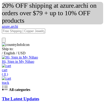
20% OFF shipping at azure.archi on
orders over $79 + up to 10% OFF
products
azure.archi
Ship to:
/
English
/
USD
Hi, Sign in My Nihao
cart
(
0
)
track
All categories
The Latest Updates