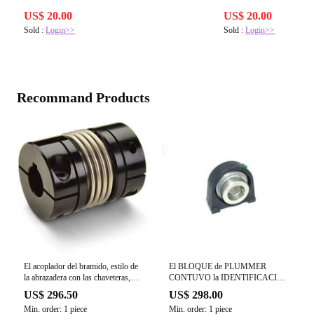
US$ 20.00
US$ 20.00
Sold :
Login>>
Sold :
Login>>
Recommand Products
El acoplador del bramido, estilo de
El BLOQUE de PLUMMER
la abrazadera con las chaveteras,
CONTUVO la IDENTIFICACIÓN
0.875 " X 13m m agujerea, 2.000 "
de la UNIDAD los 30MM
US$ 296.50
US$ 298.00
OD
Min. order: 1 piece
Min. order: 1 piece