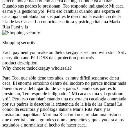
parece indicar nada bueno acerca del lugar donde va a parar.
Cuando sus padres lo presionan, Teo responde indignado: Mi caca
es ma y la gestiono yo!. Pero eso cambiar cuando una experta en
cacaloga contratada por sus padres le descubra la existencia de la
isla de las Cacas! La conocida escritora y psicloga italiana Maria
Rita Parsi y la
Shopping security
Each payment you make on thelockerguy is secured with strict SSL
encryption and PCI DSS data protection protocols
product description
Why choose thelockerguy wholesale?
Para Teo, que sólo tiene tres años, es muy difícil separarse de su
caca. El enorme remolino dentro del inodoro no parece indicar nada
bueno acerca del lugar donde va a parar. Cuando sus padres lo
presionan, Teo responde indignado: ‘¡Mi caca es mía y la gestiono
yo!’. Pero eso cambiará cuando una experta en cacalogía contratada
por sus padres le descubra la existencia de la isla de las Cacas! La
conocida escritora y psicóloga italiana Maria Rita Parsi y la
ilustradora napolitana Marilina Ricciardi nos brindan una historia
que divertirá tanto a grandes como a pequeños y que ayudará a los
segundos a normalizar el hecho de hacer caca.