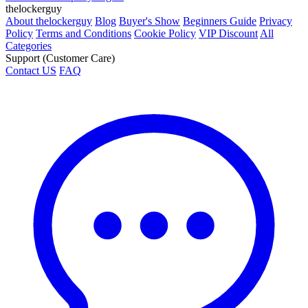
thelockerguy
About thelockerguy
Blog
Buyer's Show
Beginners Guide
Privacy
Policy
Terms and Conditions
Cookie Policy
VIP Discount
All
Categories
Support (Customer Care)
Contact US
FAQ