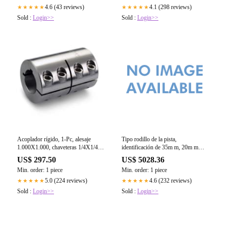
4.6 (43 reviews)
4.1 (298 reviews)
★★★★★
★★★★★
Sold :
Login>>
Sold :
Login>>
Acoplador rígido, 1-Pc, alesaje
Tipo rodillo de la pista,
1.000X1.000, chaveteras 1/4X1/4,
identificación de 35m m, 20m m
OD 1 3/4, L 3,303 SS
OD, anchura del perno prisionero de
US$ 297.50
US$ 5028.36
52m m
Min. order: 1 piece
Min. order: 1 piece
5.0 (224 reviews)
4.6 (232 reviews)
★★★★★
★★★★★
Sold :
Login>>
Sold :
Login>>