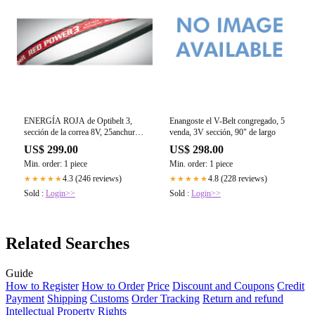
ENERGÍA ROJA de Optibelt 3,
Enangoste el V-Belt congregado, 5
sección de la correa 8V, 25anchura
venda, 3V sección, 90" de largo
de ", 100longitud exterior de "
US$ 299.00
US$ 298.00
Min. order: 1 piece
Min. order: 1 piece
4.3 (246 reviews)
4.8 (228 reviews)
★★★★★
★★★★★
Sold :
Login>>
Sold :
Login>>
Related Searches
Guide
How to Register
How to Order
Price
Discount and Coupons
Credit
Payment
Shipping
Customs
Order Tracking
Return and refund
Intellectual Property Rights