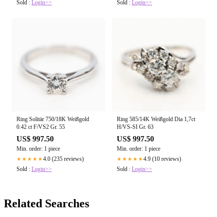
Sold :
Login>>
Sold :
Login>>
Ring Solitär 750/18K Weißgold
Ring 585/14K Weißgold Dia 1,7ct
0.42 ct F/VS2 Gr. 55
H/VS-SI Gr. 63
US$ 997.50
US$ 997.50
Min. order: 1 piece
Min. order: 1 piece
4.0 (235 reviews)
4.9 (10 reviews)
★★★★★
★★★★★
Sold :
Login>>
Sold :
Login>>
Related Searches