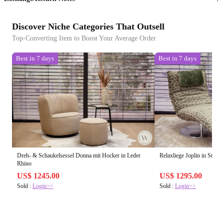
Discover Niche Categories That Outsell
Top-Converting Item to Boost Your Average Order
Best in 7 days
Best in 7 days
Dreh- & Schaukelsessel Donna mit Hocker in Leder
Relaxliege Joplin in Stoff 
Rhino
US$ 1245.00
US$ 1295.00
Sold :
Login>>
Sold :
Login>>