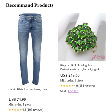
Recommand Products
Ring in 8K/333 Gelbgold -
Peridotbesatz ca. 6,0 ct - 4,2 g - Gr.
56 - TOP
US$ 249.50
Min. order: 1 piece
4.0 (184 reviews)
★★★★★
Calvin Klein Herren-Jeans, Blau
Sold :
Login>>
US$ 74.90
Min. order: 1 piece
4.3 (106 reviews)
★★★★★