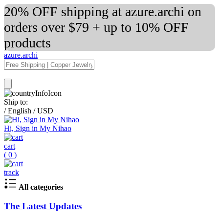
20% OFF shipping at azure.archi on
orders over $79 + up to 10% OFF
products
azure.archi
Ship to:
/
English
/
USD
Hi, Sign in My Nihao
cart
(
0
)
track
All categories
The Latest Updates