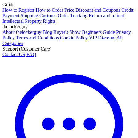
Guide
How to Register
How to Order
Price
Discount and Coupons
Credit
Payment
Shipping
Customs
Order Tracking
Return and refund
Intellectual Property Rights
thelockerguy
About thelockerguy
Blog
Buyer's Show
Beginners Guide
Privacy
Policy
Terms and Conditions
Cookie Policy
VIP Discount
All
Categories
Support (Customer Care)
Contact US
FAQ