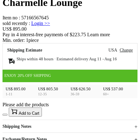
Charmelle Lounge
Item no
:
57166567645
sold recently
:
Login
>>
US$ 895.00
Pay in 4 interest-free payments of $223.75 Learn more
Min. order:
1
piece
Shipping Estimate
USA
Change
Ships within 48 hours · Estimated delivery
Aug 11
-
Aug 16
ENJOY 20% OFF SHIPPING
US$ 895.00
US$ 805.50
US$ 626.50
US$ 537.00
1-11
12-35
36-59
60+
Please add the products
15
40
Add to Cart
US$
%
Get now
Get now
Shipping Notes
Sign up to your membership to get coupons up to
Opportunity to enjoy order discount up to 15% off
Exchange/Return Notes