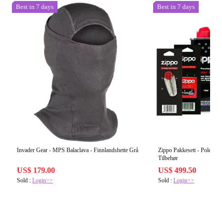
Best in 7 days
Best in 7 days
Invader Gear - MPS Balaclava - Finnlandshette Grå
Zippo Pakkesett - Polert 
Tilbehør
US$ 179.00
US$ 499.50
Sold :
Login>>
Sold :
Login>>