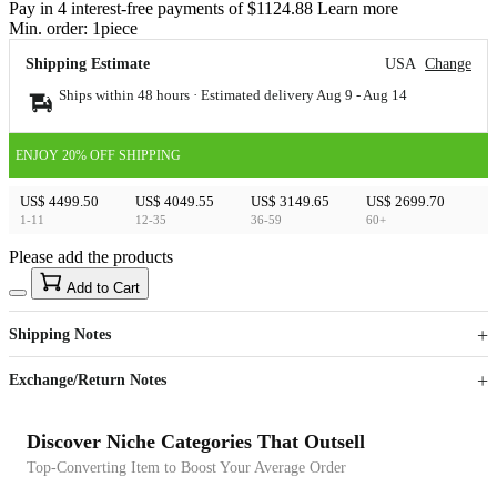
Pay in 4 interest-free payments of $1124.88 Learn more
Min. order:
1
piece
Shipping Estimate
USA
Change
Ships within 48 hours · Estimated delivery
Aug 9
-
Aug 14
ENJOY 20% OFF SHIPPING
US$ 4499.50
US$ 4049.55
US$ 3149.65
US$ 2699.70
1-11
12-35
36-59
60+
Please add the products
15
40
Add to Cart
US$
%
Get now
Get now
Shipping Notes
Sign up to your membership to get coupons up to
Opportunity to enjoy order discount up to 15% off
Exchange/Return Notes
Discover Niche Categories That Outsell
Top-Converting Item to Boost Your Average Order