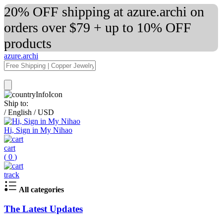
20% OFF shipping at azure.archi on
orders over $79 + up to 10% OFF
products
azure.archi
Ship to:
/
English
/
USD
Hi, Sign in My Nihao
cart
(
0
)
track
All categories
The Latest Updates