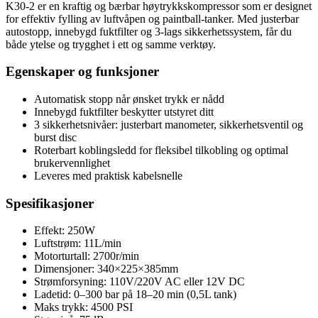
K30-2 er en kraftig og bærbar høytrykkskompressor som er designet
for effektiv fylling av luftvåpen og paintball-tanker. Med justerbar
autostopp, innebygd fuktfilter og 3-lags sikkerhetssystem, får du
både ytelse og trygghet i ett og samme verktøy.
Egenskaper og funksjoner
Automatisk stopp når ønsket trykk er nådd
Innebygd fuktfilter beskytter utstyret ditt
3 sikkerhetsnivåer: justerbart manometer, sikkerhetsventil og
burst disc
Roterbart koblingsledd for fleksibel tilkobling og optimal
brukervennlighet
Leveres med praktisk kabelsnelle
Spesifikasjoner
Effekt: 250W
Luftstrøm: 11L/min
Motorturtall: 2700r/min
Dimensjoner: 340×225×385mm
Strømforsyning: 110V/220V AC eller 12V DC
Ladetid: 0–300 bar på 18–20 min (0,5L tank)
Maks trykk: 4500 PSI