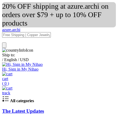
20% OFF shipping at azure.archi on
orders over $79 + up to 10% OFF
products
azure.archi
Ship to:
/
English
/
USD
Hi, Sign in My Nihao
cart
(
0
)
track
All categories
The Latest Updates