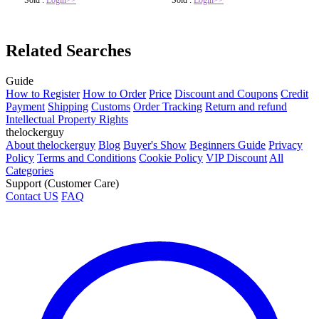
Sold :
Login>>
Sold :
Login>>
Related Searches
Guide
How to Register
How to Order
Price
Discount and Coupons
Credit
Payment
Shipping
Customs
Order Tracking
Return and refund
Intellectual Property Rights
thelockerguy
About thelockerguy
Blog
Buyer's Show
Beginners Guide
Privacy
Policy
Terms and Conditions
Cookie Policy
VIP Discount
All
Categories
Support (Customer Care)
Contact US
FAQ