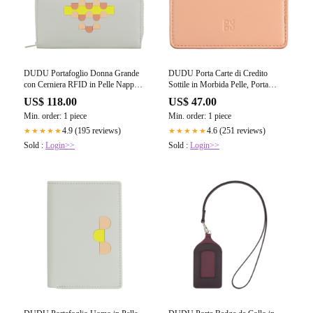
DUDU Portafoglio Donna Grande
DUDU Porta Carte di Credito
con Cerniera RFID in Pelle Nappa
Sottile in Morbida Pelle, Porta
Zip Around 14 Tasche Porta Carte
Tessere, Porta Documenti, Piatto da
US$ 118.00
US$ 47.00
di credito e Portamonete
Taschino, Design Slim, Colorato
Min. order: 1 piece
Min. order: 1 piece
4.9 (195 reviews)
4.6 (251 reviews)
★★★★★
★★★★★
Sold :
Login>>
Sold :
Login>>