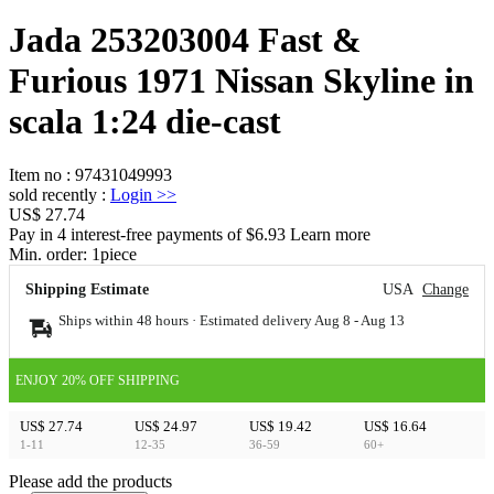
Jada 253203004 Fast &
Furious 1971 Nissan Skyline in
scala 1:24 die-cast
Item no
:
97431049993
sold recently
:
Login
>>
US$ 27.74
Pay in 4 interest-free payments of $6.93 Learn more
Min. order:
1
piece
Shipping Estimate
USA
Change
Ships within 48 hours · Estimated delivery
Aug 8
-
Aug 13
ENJOY 20% OFF SHIPPING
US$ 27.74
US$ 24.97
US$ 19.42
US$ 16.64
1-11
12-35
36-59
60+
Please add the products