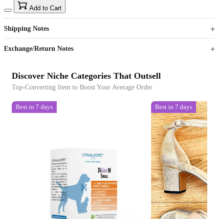
15
40
Add to Cart
US$
%
Get now
Get now
Shipping Notes
Sign up to your membership to get coupons up to
Opportunity to enjoy order discount up to 15% off
Exchange/Return Notes
Discover Niche Categories That Outsell
Top-Converting Item to Boost Your Average Order
Best in 7 days
Best in 7 days