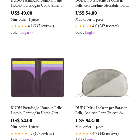
DUDU Portafoglio Uomo in Pelle
DUDU Porta Badge da Collo in
Piccolo, Portafoglio Uomo Slim
Pelle, con Cordino Staccabile, Porta
Compatto con Porta Carte di
Pass formato Carta di Credito,
US$ 49.00
US$ 54.00
Credito, Porta Banconote Contanti,
Portabadge per Fiere Convegni
Min. order: 1 piece
Min. order: 1 piece
Zip Portamonete, con Protezione
Ufficio
RFID
4.1 (247 reviews)
4.0 (282 reviews)
★★★★★
★★★★★
Sold :
Login>>
Sold :
Login>>
DUDU Portafoglio Uomo in Pelle
DUDU Mini Pochette per Borsa in
Piccolo, Portafoglio Uomo Slim
Pelle, Astuccio Porta Trucchi da
Compatto con Porta Carte di
Viaggio, Piccola Trousse con
US$ 54.00
US$ 943.00
Credito, Porta Banconote Contanti,
Cerniera da Borsetta, Design
Min. order: 1 piece
Min. order: 1 piece
Zip Portamonete, con Protezione
Colorato
RFID
4.6 (187 reviews)
4.7 (145 reviews)
★★★★★
★★★★★