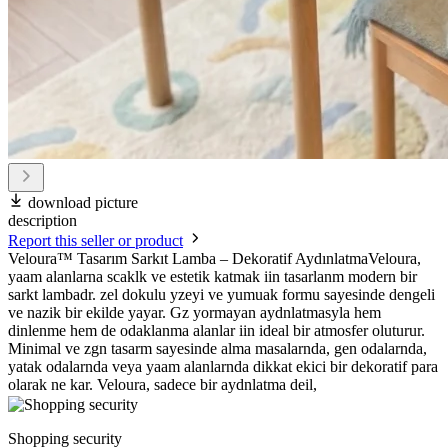
download picture
description
Report this seller or product
Veloura™ Tasarım Sarkıt Lamba – Dekoratif AydınlatmaVeloura,
yaam alanlarna scaklk ve estetik katmak iin tasarlanm modern bir
sarkt lambadr. zel dokulu yzeyi ve yumuak formu sayesinde dengeli
ve nazik bir ekilde yayar. Gz yormayan aydnlatmasyla hem
dinlenme hem de odaklanma alanlar iin ideal bir atmosfer oluturur.
Minimal ve zgn tasarm sayesinde alma masalarnda, gen odalarnda,
yatak odalarnda veya yaam alanlarnda dikkat ekici bir dekoratif para
olarak ne kar. Veloura, sadece bir aydnlatma deil,
Shopping security