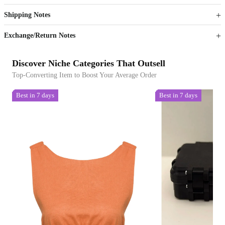
Get now
Get now
Shipping Notes
Sign up to your membership to get coupons up to
Opportunity to enjoy order discount up to 15% off
Exchange/Return Notes
Discover Niche Categories That Outsell
Top-Converting Item to Boost Your Average Order
Best in 7 days
Best in 7 days