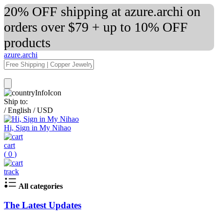
20% OFF shipping at azure.archi on
orders over $79 + up to 10% OFF
products
azure.archi
Ship to:
/
English
/
USD
Hi, Sign in My Nihao
cart
(
0
)
track
All categories
The Latest Updates