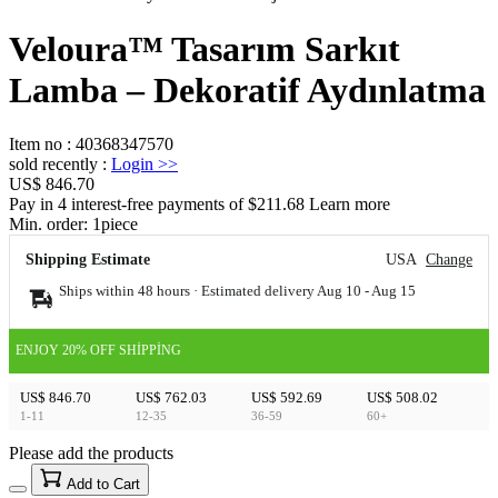
Veloura™ Tasarım Sarkıt
Lamba – Dekoratif Aydınlatma
Item no
:
40368347570
sold recently
:
Login
>>
US$ 846.70
Pay in 4 interest-free payments of $211.68 Learn more
Min. order:
1
piece
Shipping Estimate
USA
Change
Ships within 48 hours · Estimated delivery
Aug 10
-
Aug 15
ENJOY 20% OFF SHIPPING
US$ 846.70
US$ 762.03
US$ 592.69
US$ 508.02
1-11
12-35
36-59
60+
Please add the products
15
40
Add to Cart
US$
%