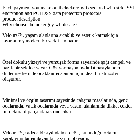
Each payment you make on thelockerguy is secured with strict SSL
encryption and PCI DSS data protection protocols
product description
Why choose thelockerguy wholesale?
Veloura™, yaşam alanlarına sıcaklık ve estetik katmak için
tasarlanmış modern bir sarkıt lambadır.
Özel dokulu yüzeyi ve yumuşak formu sayesinde ışığı dengeli ve
nazik bir şekilde yayar. Göz yormayan aydınlatmasıyla hem
dinlenme hem de odaklanma alanları için ideal bir atmosfer
oluşturur.
Minimal ve özgün tasarımı sayesinde çalışma masalarında, genç
odalarında, yatak odalarında veya yaşam alanlarında dikkat çekici
bir dekoratif parça olarak öne çıkar.
Veloura™, sadece bir aydınlatma değil, bulunduğu ortamın
karakterini tamamlayan bir tasarım objesidir.