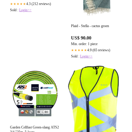
4.3 (212 reviews)
★★★★★
Sold :
Login>>
Plaid - Stella - cactus groen
US$ 90.00
Min. order: 1 piece
4.9 (65 reviews)
★★★★★
Sold :
Login>>
Garden Cellfast Green-slang ATS2
3/4 "25m, 5-laags