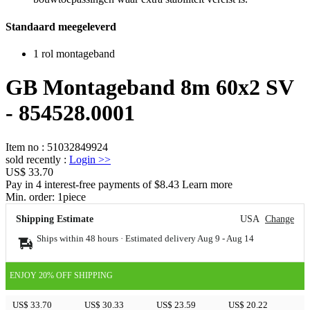
Standaard meegeleverd
1 rol montageband
GB Montageband 8m 60x2 SV
- 854528.0001
Item no
:
51032849924
sold recently
:
Login
>>
US$ 33.70
Pay in 4 interest-free payments of $8.43 Learn more
Min. order:
1
piece
Shipping Estimate
USA
Change
Ships within 48 hours · Estimated delivery
Aug 9
-
Aug 14
ENJOY 20% OFF SHIPPING
US$ 33.70
US$ 30.33
US$ 23.59
US$ 20.22