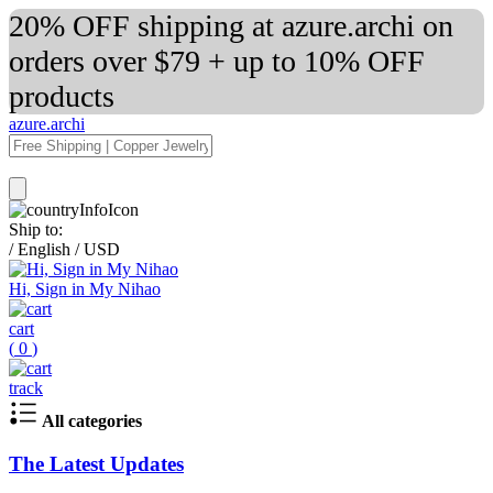
20% OFF shipping at azure.archi on
orders over $79 + up to 10% OFF
products
azure.archi
Ship to:
/
English
/
USD
Hi, Sign in My Nihao
cart
(
0
)
track
All categories
The Latest Updates