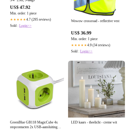
US$ 47.92
Min. order: 1 piece
4.7 (295 reviews)
★★★★★
Wowow crossroad - reflective vest
Sold :
Login>>
US$ 36.99
Min. order: 1 piece
4.9 (34 reviews)
★★★★★
Sold :
Login>>
GreenBlue GB118 MagicCube 4x
LED kaars - theelicht - creme wit
stopcontacten 2x USB-aansluiting
1.4m met penaarde