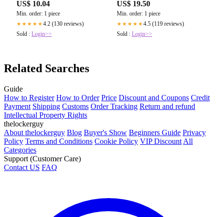
US$ 10.04
US$ 19.50
Min. order: 1 piece
Min. order: 1 piece
4.2 (130 reviews)
4.5 (119 reviews)
★★★★★
★★★★★
Sold :
Login>>
Sold :
Login>>
Related Searches
Guide
How to Register
How to Order
Price
Discount and Coupons
Credit
Payment
Shipping
Customs
Order Tracking
Return and refund
Intellectual Property Rights
thelockerguy
About thelockerguy
Blog
Buyer's Show
Beginners Guide
Privacy
Policy
Terms and Conditions
Cookie Policy
VIP Discount
All
Categories
Support (Customer Care)
Contact US
FAQ