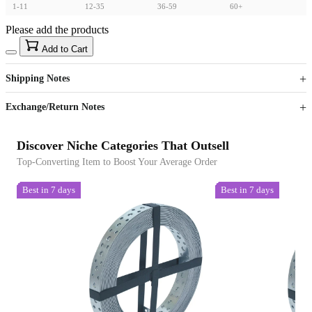
1-11
12-35
36-59
60+
Please add the products
15
40
Add to Cart
US$
%
Get now
Get now
Shipping Notes
Sign up to your membership to get coupons up to
Opportunity to enjoy order discount up to 15% off
Exchange/Return Notes
Discover Niche Categories That Outsell
Top-Converting Item to Boost Your Average Order
Best in 7 days
Best in 7 days